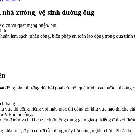
n nhà xưởng, vệ sinh đường ống
ề dịch vụ quét mạng nhện, bụi.
inh.
chuẩn làm sạch, nhân công, biện pháp an toàn lao động trong quá trình
ện
oạt động bình thường đòi hỏi phải có một quá trình, các bước thi côn
ách hàng.
hu vực thi công, riêng với máy móc thi công tới khu vực nào thì che 
ước khi thi công.
n ở trần và hai bên vách (không dùng giàn giáo). Riêng đối với đườn
 phía trên, ở phía dưới cần dùng máy hút công nghiệp hút hết các bụi 