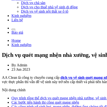
Dịch vụ chà sàn
Dịch vụ cho thuê nhà vệ sinh di động
Dịch vụ vệ sinh nội thất xe ô tô
Kinh nghiệm
Liên hệ
Báo giá
Home
Kinh nghiệm
Dịch vụ quét mạng nhện nhà xưởng, vệ sin
By Admin
23 Jun 2023
AA Clean là công ty chuyên cung cấp
dịch vụ vệ sinh quét mạng 
vực thực phẩn thì vấn đề vệ sinh này trở nên cấp thiết và phải tiến 
Nội dung chính
Quy trình tổng thể dịch vụ quét mạng nhện nhà xưởng, vệ sin
Các bước tiến hành thi công quét mạng nhện
Các công trình vệ sinh bụi, mạng nhện, đường ống chúng tôi đ