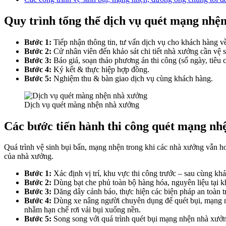
Quy trình tổng thể dịch vụ quét mạng nhệ
Bước 1:
Tiếp nhận thông tin, tư vấn dịch vụ cho khách hàng v
Bước 2:
Cử nhân viên đến khảo sát chi tiết nhà xưởng cần vệ s
Bước 3:
Báo giá, soạn thảo phương án thi công (số ngày, tiêu 
Bước 4:
Ký kết & thực hiệp hợp đồng.
Bước 5:
Nghiệm thu & bàn giao dịch vụ cùng khách hàng.
Dịch vụ quét màng nhện nhà xưởng
Các bước tiến hành thi công quét mạng nh
Quá trình vệ sinh bụi bẩn, mạng nhện trong khi các nhà xưởng vẫn h
của nhà xưởng.
Bước 1:
Xác định vị trí, khu vực thi công trước – sau cùng kh
Bước 2:
Dùng bạt che phủ toàn bộ hàng hóa, nguyên liệu tại k
Bước 3:
Dăng dây cảnh báo, thực hiện các biện pháp an toàn tr
Bước 4:
Dùng xe nâng người chuyên dụng để quét bụi, mạng nhệ
nhằm hạn chế rơi vải bụi xuống nền.
Bước 5:
Song song với quá trình quét bụi mạng nhện nhà xưởng