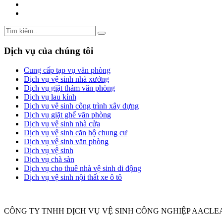
Dịch vụ của chúng tôi
Cung cấp tạp vụ văn phòng
Dịch vụ vệ sinh nhà xưởng
Dịch vụ giặt thảm văn phòng
Dịch vụ lau kính
Dịch vụ vệ sinh công trình xây dựng
Dịch vụ giặt ghế văn phòng
Dịch vụ vệ sinh nhà cửa
Dịch vụ vệ sinh căn hộ chung cư
Dịch vụ vệ sinh văn phòng
Dịch vụ vệ sinh
Dịch vụ chà sàn
Dịch vụ cho thuê nhà vệ sinh di động
Dịch vụ vệ sinh nội thất xe ô tô
CÔNG TY TNHH DỊCH VỤ VỆ SINH CÔNG NGHIỆP AACLE