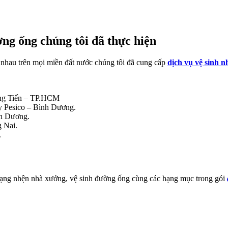
ờng ống chúng tôi đã thực hiện
c nhau trên mọi miền đất nước chúng tôi đã cung cấp
dịch vụ vệ sinh 
ồng Tiến – TP.HCM
áy Pesico – Bình Dương.
nh Dương.
g Nai.
.
 mạng nhện nhà xưởng, vệ sinh đường ống cùng các hạng mục trong gói