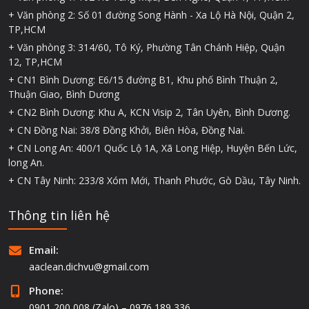
+ Văn phòng 2: Số 01 đường Song Hành - Xa Lộ Hà Nội, Quận 2,
TP,HCM
+ Văn phòng 3: 314/60, Tô Ký, Phường Tân Chánh Hiệp, Quận
12, TP,HCM
+ CN1 Bình Dương: E6/15 đường B1, Khu phố Bình Thuận 2,
Thuận Giao, Bình Dương
+ CN2 Bình Dương: Khu A, KCN Visip 2, Tân Uyên, Bình Dương.
+ CN Đồng Nai: 38/8 Đồng Khởi, Biên Hòa, Đồng Nai.
+ CN Long An: 400/1 Quốc Lộ 1A, Xã Long Hiệp, Huyện Bến Lức,
long An.
+ CN Tây Ninh: 233/8 Xóm Mới, Thanh Phước, Gò Dầu, Tây Ninh.
Thông tin liên hệ
Email:
aaclean.dichvu@gmail.com
Phone:
0901 200 008 (Zalo) – 0976 189 336