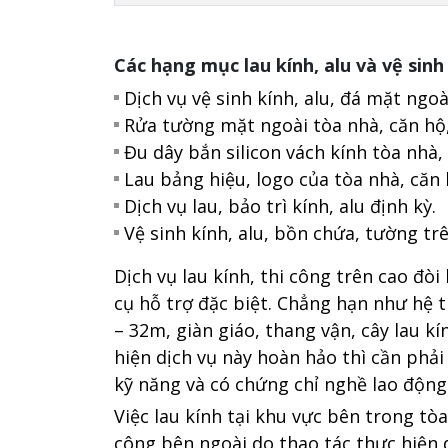
Các hạng mục lau kính, alu và vệ sin
Dịch vụ vệ sinh kính, alu, đá mặt ngo
Rửa tường mặt ngoài tòa nhà, căn hộ
Đu dây bắn silicon vách kính tòa nhà,
Lau bảng hiệu, logo của tòa nhà, căn
Dịch vụ lau, bảo trì kính, alu định kỳ.
Vệ sinh kính, alu, bồn chứa, tường tr
Dịch vụ lau kính, thi công trên cao đòi
cụ hỗ trợ đặc biệt. Chẳng hạn như hệ 
– 32m, giàn giáo, thang vận, cây lau kí
hiện dịch vụ này hoàn hảo thì cần phải
kỹ năng và có chứng chỉ nghề lao động
Việc lau kính tại khu vực bên trong tò
công bên ngoài do thao tác thực hiện 