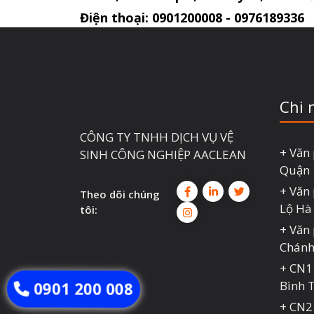
Điện thoại: 0901200008 - 0976189336
Chi 
CÔNG TY TNHH DỊCH VỤ VỆ
+ Văn
SINH CÔNG NGHIỆP AACLEAN
Quận 
+ Văn
Theo dõi chúng
Lộ Hà
tôi:
+ Văn
Chánh
+ CN1
Bình 
0901 200 008
+ CN2