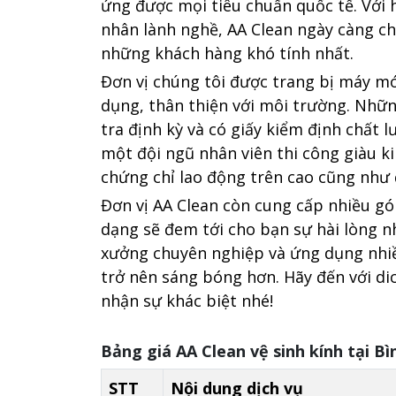
ứng được mọi tiêu chuẩn quốc tế. Với
nhân lành nghề, AA Clean ngày càng c
những khách hàng khó tính nhất.
Đơn vị chúng tôi được trang bị máy mó
dụng, thân thiện với môi trường. Nhữn
tra định kỳ và có giấy kiểm định chất l
một đội ngũ nhân viên thi công giàu k
chứng chỉ lao động trên cao cũng như 
Đơn vị AA Clean còn cung cấp nhiều gó
dạng sẽ đem tới cho bạn sự hài lòng n
xưởng chuyên nghiệp và ứng dụng nhiề
trở nên sáng bóng hơn. Hãy đến với di
nhận sự khác biệt nhé!
Bảng giá AA Clean vệ sinh kính tại B
STT
Nội dung dịch vụ