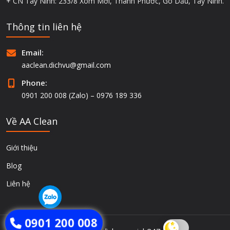
+ CN Tây Ninh: 233/8 Xóm Mới, Thanh Phước, Gò Dầu, Tây Ninh.
Thông tin liên hệ
Email:
aaclean.dichvu@gmail.com
Phone:
0901 200 008 (Zalo) – 0976 189 336
Về AA Clean
Giới thiệu
Blog
Liên hệ
0901 200 008