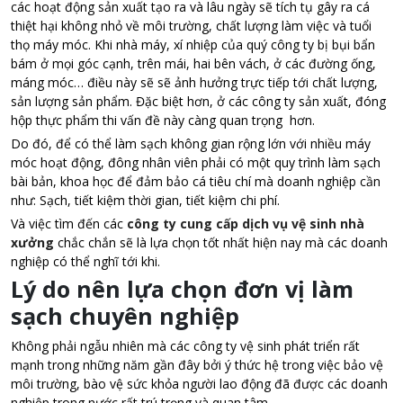
các hoạt động sản xuất tạo ra và lâu ngày sẽ tích tụ gây ra cá
thiệt hại không nhỏ về môi trường, chất lượng làm việc và tuổi
thọ máy móc. Khi nhà máy, xí nhiệp của quý công ty bị bụi bẩn
bám ở mọi góc cạnh, trên mái, hai bên vách, ở các đường ống,
máng móc… điều này sẽ sẽ ảnh hưởng trực tiếp tới chất lượng,
sản lượng sản phẩm. Đặc biệt hơn, ở các công ty sản xuất, đóng
hộp thực phẩm thi vấn đề này càng quan trọng hơn.
Do đó, để có thể làm sạch không gian rộng lớn với nhiều máy
móc hoạt động, đông nhân viên phải có một quy trình làm sạch
bài bản, khoa học để đảm bảo cá tiêu chí mà doanh nghiệp cần
như: Sạch, tiết kiệm thời gian, tiết kiệm chi phí.
Và việc tìm đến các
công ty cung cấp dịch vụ vệ sinh nhà
xưởng
chắc chắn sẽ là lựa chọn tốt nhất hiện nay mà các doanh
nghiệp có thể nghĩ tới khi.
Lý do nên lựa chọn đơn vị làm
sạch chuyên nghiệp
Không phải ngẫu nhiên mà các công ty vệ sinh phát triển rất
mạnh trong những năm gần đây bởi ý thức hệ trong việc bảo vệ
môi trường, bào vệ sức khỏa người lao động đã được các doanh
nghiệp trong nước rất trú trọng và quan tâm.