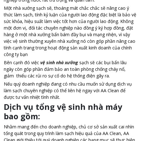
Một nhà xưởng sạch sẽ, thoáng mát chắc chắc sẽ nâng cao ý
thức làm sạch, tính kỷ luận của người lao động đặc biệt là bảo vệ
sức khỏa, hiệu suất làm việc tốt hơn của người lao động. Không
một đơn vị, đối tác chuyên nghiệp nào đồng ý ký hợp đồng, đặt
hàng ở một nhà xưởng bẩn bám đầy bụi và mạng nhện, vì vậy
việc vệ sinh thường xuyên nhà xưởng nó còn góp phần nâng cao
tính cạnh trang trong hoạt động sản xuất kinh doanh của chính
công ty bạn
Bên cạnh đó việc
vệ sinh nhà xưởng
sạch sẽ các bụi bẩn lâu
ngày còn góp phần đảm bảo an toàn phòng chống cháy nổ,
giảm thiểu các rủi ro sự cố do hệ thống điện gây ra.
Nếu quý doanh nghiệp đang có nhu cầu muốn sử dụng dịch vụ
làm sạch chuyên nghiệp có thể liên hệ ngay với AA Clean để
được tư vấn nhiệt tình nhất.
Dịch vụ tổng vệ sinh nhà máy
bao gồm:
Nhằm mang đến cho doanh nghiệp, chủ cơ sở sản xuất cai nhìn
tổng quát trong quy trình làm sạch hiệu quả của AA Clean, AA
Clean giới thiệu tới quý doanh nghiệp các hạng mục sẽ thực hiện